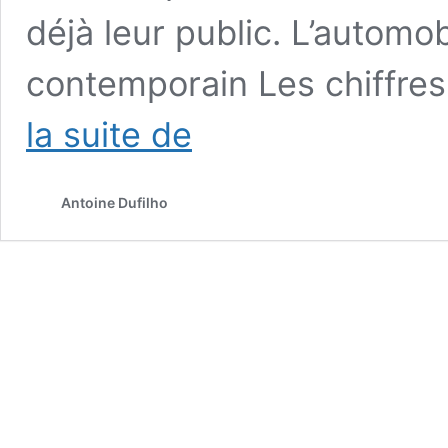
déjà leur public. L’automob
contemporain Les chiffre
Antoine
la suite de
Dufilho
à
vendre
Antoine Dufilho
:
pourquoi
investir
dans
ses
sculptures
?