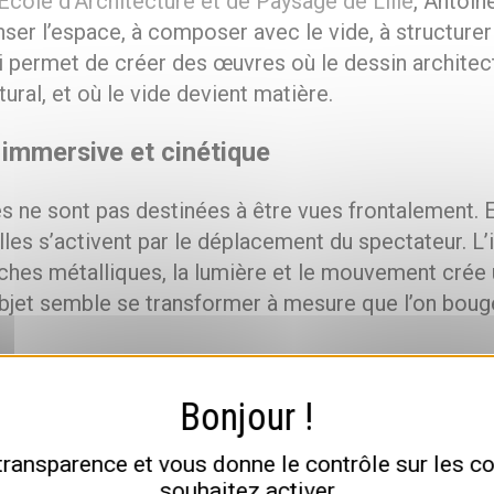
École d’Architecture et de Paysage de Lille
, Antoin
ser l’espace, à composer avec le vide, à structurer 
i permet de créer des œuvres où le dessin architec
ural, et où le vide devient matière.
immersive et cinétique
s ne sont pas destinées à être vues frontalement. E
elles s’activent par le déplacement du spectateur. L’
ches métalliques, la lumière et le mouvement crée 
’objet semble se transformer à mesure que l’on boug
nique distinctive : la sculpture p
 transparence et vous donne le contrôle sur les 
souhaitez activer