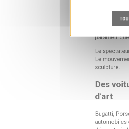
Chaque œuvre
métalliques (
TOU
puis assemblé
transparence
paramétrique,
Le spectateur
Le mouvement 
sculpture.
Des voit
d’art
Bugatti, Pors
automobiles de