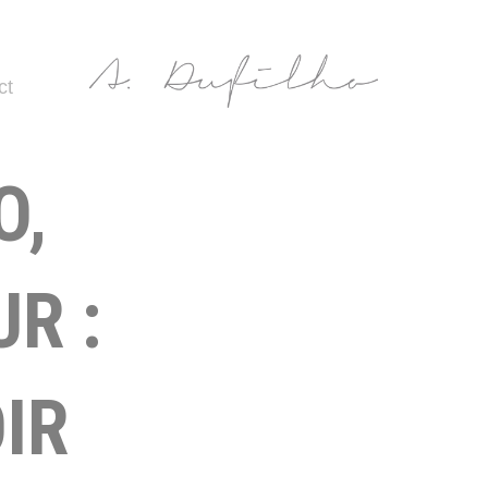
ct
O,
R :
IR