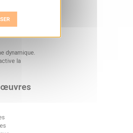
lamelles
ême précision,
SER
n
une dynamique.
ctive la
n œuvres
es
les