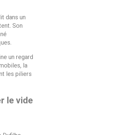
it dans un
tent. Son
nné
ques.
ine un regard
mobiles, la
t les piliers
r le vide