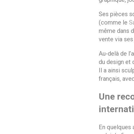
Ses pièces s
(comme le
S
même dans des
vente via ses
Au-delà de l’
du design et d
Il a ainsi scu
français, ave
Une reco
internat
En quelques a