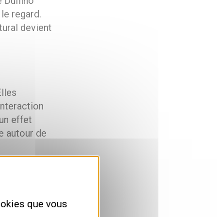
e Dufilho
le regard.
tural devient
lles
interaction
un effet
e autour de
ar
cookies que vous