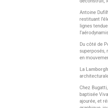
déconstruit, 
Antoine Dufil
restituant l’
lignes tendues
l’aérodynamis
Du côté de Po
superposés, 
en mouvement
La
Lamborghi
architectural
Chez Bugatti,
baptisée Viva
ajourée, et r
graphique, jo