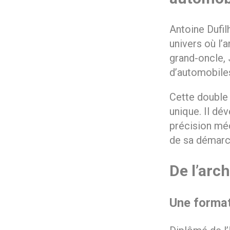
Antoine Dufil
univers où l’
grand-oncle,
d’automobiles
Cette double 
unique. Il dé
précision méc
de sa démarch
De l’arch
Une forma