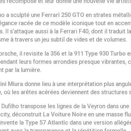
les recompose et leur donne une nouvelle vie artist
ho a sculpté une
Ferrari 250 GTO
en strates métalli
élégance racée de ce modèle iconique tout en accen
. Il s’attaque aussi à la Ferrari F40, dont il traduit 
me à travers un jeu subtil de vides et de volumes.
rsche, il revisite la
356
et la
911 Type 930 Turbo
en
rendant leurs formes arrondies presque vibrantes
 par la lumière.
ni Miura
donne lieu à une interprétation plus angu
e, où les arêtes acérées deviennent des structures s
 Dufilho transpose les lignes de la Veyron dans un
city, déconstruit
La Voiture Noire
en une masse flu
éinvente la
Type 57 Atlantic
dans une version allégé
uant avec la transparence et la répétition formelle.