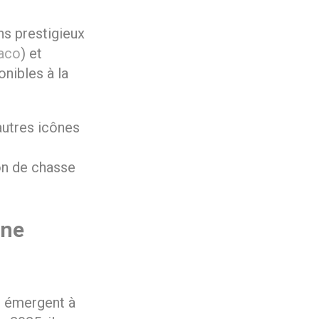
s prestigieux
aco
) et
nibles à la
autres icônes
on de chasse
ène
e émergent à