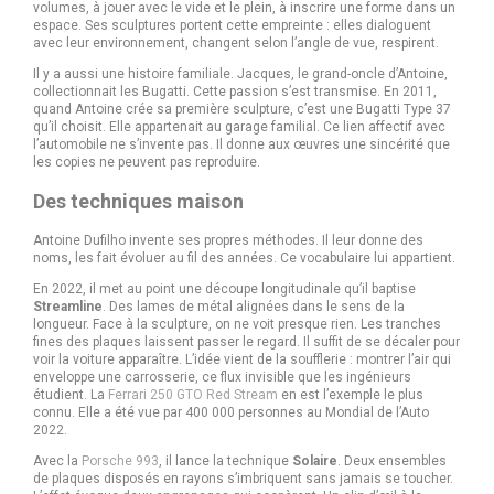
volumes, à jouer avec le vide et le plein, à inscrire une forme dans un
espace. Ses sculptures portent cette empreinte : elles dialoguent
avec leur environnement, changent selon l’angle de vue, respirent.
Il y a aussi une histoire familiale. Jacques, le grand-oncle d’Antoine,
collectionnait les Bugatti. Cette passion s’est transmise. En 2011,
quand Antoine crée sa première sculpture, c’est une Bugatti Type 37
qu’il choisit. Elle appartenait au garage familial. Ce lien affectif avec
l’automobile ne s’invente pas. Il donne aux œuvres une sincérité que
les copies ne peuvent pas reproduire.
Des techniques maison
Antoine Dufilho invente ses propres méthodes. Il leur donne des
noms, les fait évoluer au fil des années. Ce vocabulaire lui appartient.
En 2022, il met au point une découpe longitudinale qu’il baptise
Streamline
. Des lames de métal alignées dans le sens de la
longueur. Face à la sculpture, on ne voit presque rien. Les tranches
fines des plaques laissent passer le regard. Il suffit de se décaler pour
voir la voiture apparaître. L’idée vient de la soufflerie : montrer l’air qui
enveloppe une carrosserie, ce flux invisible que les ingénieurs
étudient. La
Ferrari 250 GTO Red Stream
en est l’exemple le plus
connu. Elle a été vue par 400 000 personnes au Mondial de l’Auto
2022.
Avec la
Porsche 993
, il lance la technique
Solaire
. Deux ensembles
de plaques disposés en rayons s’imbriquent sans jamais se toucher.