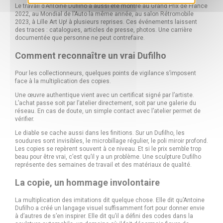
Le travail d’Antoine Dufilho a aussi été montré au Grand Prix de France
2022, au Mondial de l’Auto la même année, au salon Rétromobile
2023, à Lille Art Up! à plusieurs reprises. Ces événements laissent
des traces : catalogues, articles de presse, photos. Une carrière
documentée que personne ne peut contrefaire.
Comment reconnaître un vrai Dufilho
Pour les collectionneurs, quelques points de vigilance s’imposent
face à la multiplication des copies.
Une œuvre authentique vient avec un certificat signé par l’artiste.
L’achat passe soit par l’atelier directement, soit par une galerie du
réseau. En cas de doute, un simple contact avec l’atelier permet de
vérifier.
Le diable se cache aussi dans les finitions. Sur un Dufilho, les
soudures sont invisibles, le microbillage régulier, le poli miroir profond.
Les copies se repèrent souvent à ce niveau. Et si le prix semble trop
beau pour être vrai, c’est qu’il y a un problème. Une sculpture Dufilho
représente des semaines de travail et des matériaux de qualité.
La copie, un hommage involontaire
La multiplication des imitations dit quelque chose. Elle dit qu’Antoine
Dufilho a créé un langage visuel suffisamment fort pour donner envie
à d’autres de s’en inspirer. Elle dit qu’il a défini des codes dans la