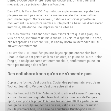
L’effet évoque deux engrenages qui coopèrent. Un clin d’œil à la
mécanique de précision chère à Porsche.
Dès 2017, la
Porsche 356 Asymétrique
explore une autre piste. Les
plaques ne sont pas réparties de manière égale. Ce déséquilibre
perturbe le regard. Notre cerveau, habitué à anticiper, projette un
mouvement. La sculpture semble sur le point de basculer, d’accélérer.
Immobile, elle donne une impression de vitesse.
D’autres œuvres utilisent des
tubes d’inox
plutôt que des plaques.
Vus de face, ils forment un nid d’abeille. La voiture disparaît. De côté,
elle réapparaît. La
Porsche 930
, la Shelby Cobra, la Mercedes 300 SL
suivent ce traitement.
La
Porsche 910 Caméléon
pousse le jeu optique encore plus loin.
Chaque plaque est peinte en bleu d’un côté, en jaune de l’autre. Selon
l’angle, la sculpture paraît entièrement bleue, entièrement jaune, ou
verte par mélange des reflets.
Des collaborations qu’on ne s’invente pas
Copier une forme, c’est possible. Copier des partenariats avec Jean
Todt ou Jean-Éric Vergne, c’est une autre affaire.
Pour la
Peugeot 205 T16
, Antoine Dufilho a travaillé avec l’homme qui
a conçu la voiture originale. Jean Todt, alors directeur de Peugeot
Sport, avait porté le projet T16 dans les années 80. Il a participé au
design de la sculpture, donné son avis, validé les choix. Résultat :
pour la première fois, une série de sculptures Dufilho porte deux