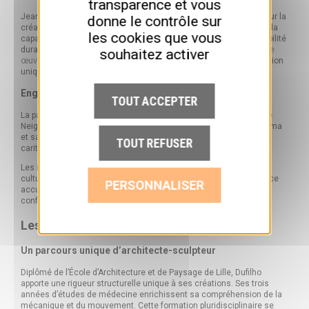
transparence et vous
Jean-Éric Vergne, champion de Formula E, s’associe à l’artiste pour la
donne le contrôle sur
création de la sculpture DS E-TENSE. Cette collaboration souligne la
les cookies que vous
capacité de Dufilho à traduire l’innovation technologique et la mobilité
durable en expression artistique.
La possibilité de commander une
souhaitez activer
œuvre sur mesure
attire les personnalités désireuses d’une création
unique.
Engagement caritatif et institutionnel
TOUT ACCEPTER
La participation au Mondial de l’Auto 2022 avec la Fondation Perce
Neige démontre l’engagement sociétal de l’artiste. Une Ferrari Roma
et sa sculpture correspondante ont été mises en jeu pour l’œuvre
TOUT REFUSER
caritative, illustrant la générosité du monde de l’art automobile.
Les institutions publiques reconnaissent également la valeur
culturelle des œuvres. Les villes de La Baule, du Touquet et de Nice
PERSONNALISER
accueillent ses sculptures monumentales dans l’espace public,
confirmant leur statut d’œuvres d’intérêt patrimonial.
Les atouts pour les collectionneurs
Un parcours unique d’architecte-sculpteur
Diplômé de l’École d’Architecture et de Paysage de Lille, Dufilho
apporte une rigueur structurelle unique à ses créations. Ses trois
années d’études de médecine enrichissent sa compréhension de la
mécanique et du mouvement. Cette formation pluridisciplinaire se