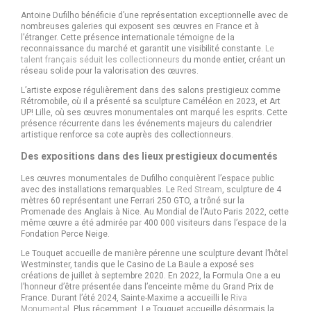
Antoine Dufilho bénéficie d’une représentation exceptionnelle avec de
nombreuses galeries qui exposent ses œuvres en France et à
l’étranger. Cette présence internationale témoigne de la
reconnaissance du marché et garantit une visibilité constante.
Le
talent français séduit les collectionneurs
du monde entier, créant un
réseau solide pour la valorisation des œuvres.
L’artiste expose régulièrement dans des salons prestigieux comme
Rétromobile, où il a présenté sa sculpture Caméléon en 2023, et Art
UP! Lille, où ses œuvres monumentales ont marqué les esprits. Cette
présence récurrente dans les événements majeurs du calendrier
artistique renforce sa cote auprès des collectionneurs.
Des expositions dans des lieux prestigieux documentés
Les œuvres monumentales de Dufilho conquièrent l’espace public
avec des installations remarquables. Le
Red Stream
, sculpture de 4
mètres 60 représentant une Ferrari 250 GTO, a trôné sur la
Promenade des Anglais à Nice. Au Mondial de l’Auto Paris 2022, cette
même œuvre a été admirée par 400 000 visiteurs dans l’espace de la
Fondation Perce Neige.
Le Touquet accueille de manière pérenne une sculpture devant l’hôtel
Westminster, tandis que le Casino de La Baule a exposé ses
créations de juillet à septembre 2020. En 2022, la Formula One a eu
l’honneur d’être présentée dans l’enceinte même du Grand Prix de
France. Durant l’été 2024, Sainte-Maxime a accueilli le
Riva
Monumental
. Plus récemment, Le Touquet accueille désormais la