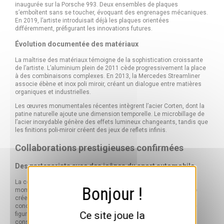
inaugurée sur la Porsche 993. Deux ensembles de plaques
s’emboîtent sans se toucher, évoquant des engrenages mécaniques.
En 2019, l’artiste introduisait déjà les plaques orientées
différemment, préfigurant les innovations futures.
Évolution documentée des matériaux
La maîtrise des matériaux témoigne de la sophistication croissante
de l’artiste. L’aluminium plein de 2011 cède progressivement la place
à des combinaisons complexes. En 2013, la Mercedes Streamliner
associe ébène et inox poli miroir, créant un dialogue entre matières
organiques et industrielles.
Les œuvres monumentales récentes intègrent l’acier Corten, dont la
patine naturelle ajoute une dimension temporelle. Le microbillage de
l’acier inoxydable génère des effets lumineux changeants, tandis que
les finitions poli-miroir créent des jeux de reflets infinis.
Collaborations prestigieuses confirmées
Des p
artenariats avec des icônes du sport automobile
La collaboration avec Jean Todt pour la 205 T16 représente un
moment historique. Pour la première fois dans sa carrière, Dufilho
crée une œuvre à double signature, associant son nom à celui du
concepteur original de cette icône. Cette reconnaissance par une
Ce site joue la
figure majeure du sport automobile mondial valorise
considérablement l’œuvre.