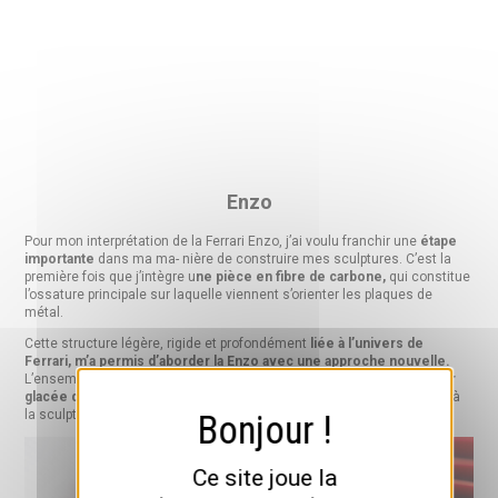
Enzo
Pour mon interprétation de la Ferrari Enzo, j’ai voulu franchir une
étape
importante
dans ma ma- nière de construire mes sculptures. C’est la
première fois que j’intègre u
ne pièce en fibre de carbone,
qui constitue
l’ossature principale sur laquelle viennent s’orienter les plaques de
métal.
Cette structure légère, rigide et profondément
liée à l’univers de
Ferrari, m’a permis d’aborder la Enzo avec une approche nouvelle.
L’ensemble
crée un dialogue matière contre matière : la profondeur
glacée du carbone contraste avec les reflets métalliques
, donnant à
la sculpture un
relief inédit.
Ce site joue la