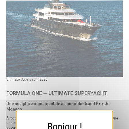
Ultimate Superyacht 2026
FORMULA ONE — ULTIMATE SUPERYACHT
Une sculpture monumentale au cœur du Grand Prix de
Monaco
À l’occasion du Grand Prix de Monaco 2026, j’ai présenté
Formula One
,
une sculpture monumentale à l’échelle 1, installée sur la proue du
superyacht
Stella Maris
dans le cadre de l’
Ultimate Superyacht