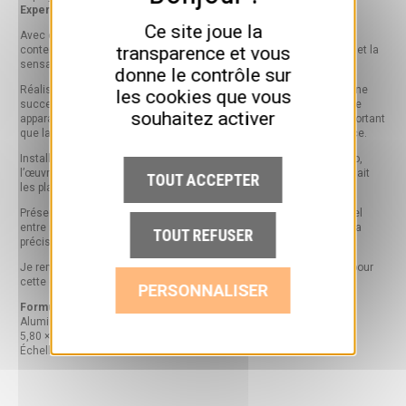
Experience
.
Ce site joue la
Avec cette œuvre, j’ai voulu traduire l’essence de la Formule 1
transparence et vous
contemporaine : la tension des lignes, la précision aérodynamique et la
sensation de vitesse, même lorsque la voiture est immobile.
donne le contrôle sur
Réalisée en aluminium laqué rouge, la sculpture est composée d’une
les cookies que vous
succession de plaques de métal. Selon le point de vue, la silhouette
souhaitez activer
apparaît, se fragmente ou disparaît. Le vide devient alors aussi important
que la matière et suggère le passage de l’air autour de la monoplace.
Installée sur le yacht, face à la Méditerranée et au cœur de Monaco,
l’œuvre a trouvé un environnement exceptionnel. La lumière traversait
TOUT ACCEPTER
les plaques et transformait continuellement sa perception.
Présenter cette sculpture pendant le Grand Prix créait un lien naturel
entre mon travail et l’univers de la Formule 1, fondé sur la vitesse, la
TOUT REFUSER
précision, l’ingénierie et le mouvement.
Je remercie
Tom Claeren
et toute l’équipe d’
Ultimate Superyacht
pour
cette expérience unique.
PERSONNALISER
Formula One, 2026
Aluminium laqué
5,80 × 2,15 × 1,24 m
Échelle 1:1